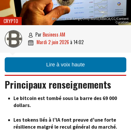
Bitcoin – Attal Serge/Only World/ABACA/CC/Content
CRYPTO
Curation
par
Business AM

mardi 2 juin 2026
à
14:02

Lire à voix haute
Principaux renseignements
Le bitcoin est tombé sous la barre des 69 000
dollars.
Les tokens liés à l’IA font preuve d’une forte
résilience malgré le recul général du marché.