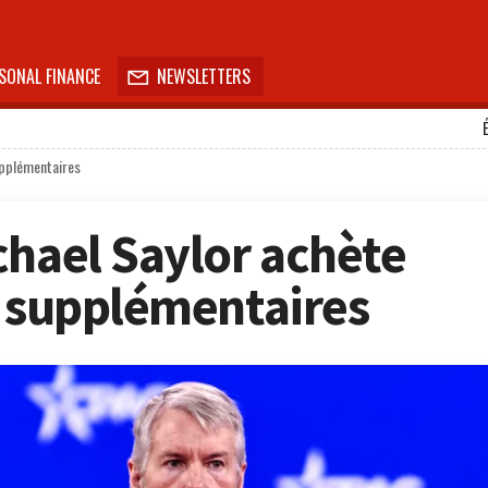
SONAL FINANCE
NEWSLETTERS

upplémentaires
chael Saylor achète
s supplémentaires