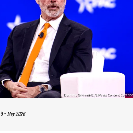
Dominic Gwinn/MEI/SIPA via Content Curatio
19
•
May 2026