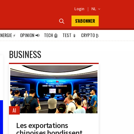
Login
|
NL

S'ABONNER

ÉNERGIE
⚡
OPINION
📢
TECH
🤖
TEST
📱
CRYPTO
₿
BUSINESS
AI
Les exportations
chinoises bondissent