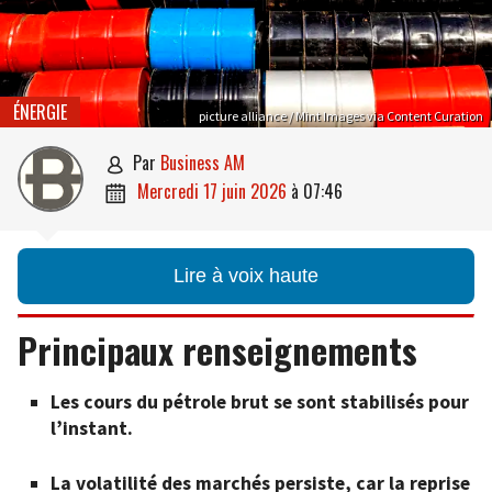
ÉNERGIE
picture alliance / Mint Images via Content Curation
par
Business AM

mercredi 17 juin 2026
à
07:46

Lire à voix haute
Principaux renseignements
Les cours du pétrole brut se sont stabilisés pour
l’instant.
La volatilité des marchés persiste, car la reprise