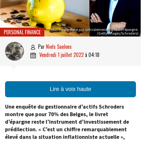
Wim Nagler n’est pas spécialement friand de l’épargne.
PERSONAL FINANCE
(Getty Images/Schroders)
par
Niels Saelens

vendredi 1 juillet 2022
à
04:18

Lire à voix haute
Une enquête du gestionnaire d’actifs Schroders
montre que pour 70% des Belges, le livret
d’épargne reste l’instrument d’investissement de
prédilection. « C’est un chiffre remarquablement
élevé dans la situation inflationniste actuelle »,