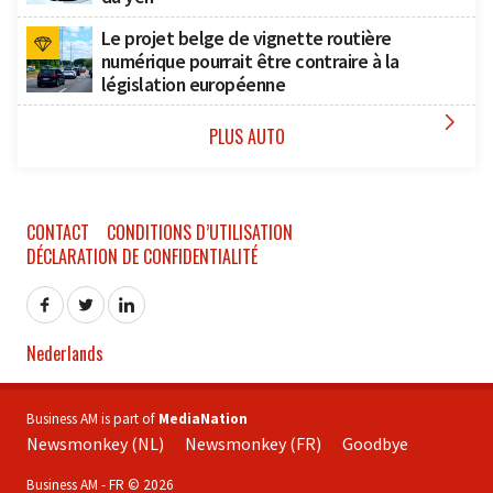
Le projet belge de vignette routière
numérique pourrait être contraire à la
législation européenne

PLUS AUTO
CONTACT
CONDITIONS D’UTILISATION
DÉCLARATION DE CONFIDENTIALITÉ
Nederlands
Business AM is part of
MediaNation
Newsmonkey (NL)
Newsmonkey (FR)
Goodbye
Business AM - FR © 2026