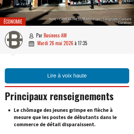
Next – CAMERA PRESS/Martin Pope / Telegraph/Content
ÉCONOMIE
Curation
par
Business AM

mardi 26 mai 2026
à
17:35

Lire à voix haute
Principaux renseignements
Le chômage des jeunes grimpe en flèche à
mesure que les postes de débutants dans le
commerce de détail disparaissent.