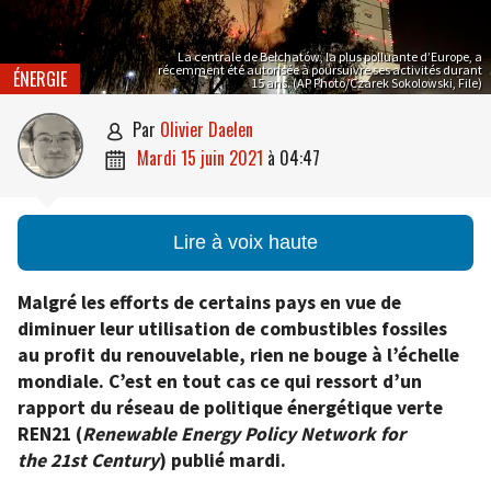
La centrale de Bełchatów, la plus polluante d’Europe, a
récemment été autorisée à poursuivre ses activités durant
ÉNERGIE
15 ans. (AP Photo/Czarek Sokolowski, File)
par
Olivier Daelen

mardi 15 juin 2021
à
04:47

Lire à voix haute
Malgré les efforts de certains pays en vue de
diminuer leur utilisation de combustibles fossiles
au profit du renouvelable, rien ne bouge à l’échelle
mondiale. C’est en tout cas ce qui ressort d’un
rapport du réseau de politique énergétique verte
REN21 (
R
enewable
E
nergy Policy
N
etwork for
the
21
st Century
)
publié mardi.