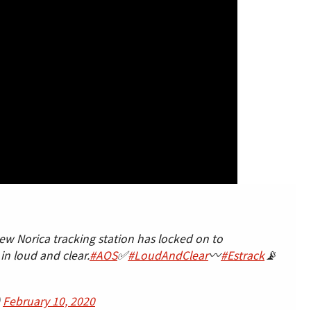
New Norica tracking station has locked on to
in loud and clear.
#AOS
✅
#LoudAndClear
〰️
#Estrack
📡
)
February 10, 2020