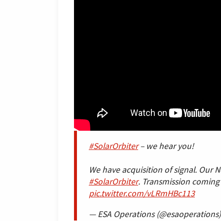
#SolarOrbiter
– we hear you!
We have acquisition of signal. Our 
#SolarOrbiter
. Transmission coming 
pic.twitter.com/vLRmHBc113
— ESA Operations (@esaoperations