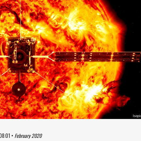
Isopi
08:01
•
February 2020