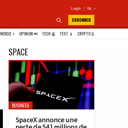
Login
|
NL

S'ABONNER

ÉNERGIE
⚡
OPINION
📢
TECH
🤖
TEST
📱
CRYPTO
₿
SPACE
BUSINESS
SpaceX annonce une
perte de 541 millions de