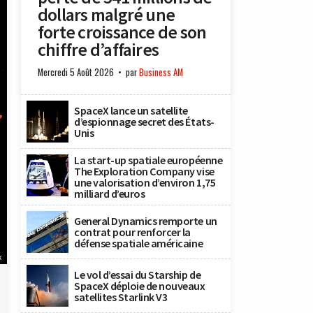
dollars malgré une
forte croissance de son
chiffre d’affaires
Mercredi 5 Août 2026
par
Business AM
SpaceX lance un satellite
d’espionnage secret des États-
Unis
La start-up spatiale européenne
The Exploration Company vise
une valorisation d’environ 1,75
milliard d’euros
General Dynamics remporte un
contrat pour renforcer la
défense spatiale américaine
x
Le vol d’essai du Starship de
SpaceX déploie de nouveaux
satellites Starlink V3