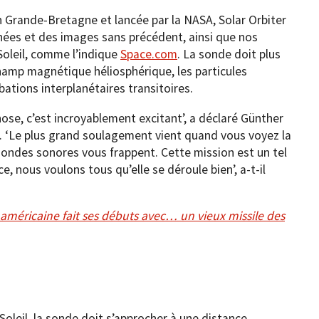
 Grande-Bretagne et lancée par la NASA, Solar Orbiter
ées et des images sans précédent, ainsi que nos
Soleil, comme l’indique
Space.com
. La sonde doit plus
champ magnétique héliosphérique, les particules
bations interplanétaires transitoires.
ose, c’est incroyablement excitant’, a déclaré Günther
A. ‘Le plus grand soulagement vient quand vous voyez la
s ondes sonores vous frappent. Cette mission est un tel
e, nous voulons tous qu’elle se déroule bien’, a-t-il
 américaine fait ses débuts avec… un vieux missile des
leil, la sonde doit s’approcher à une distance