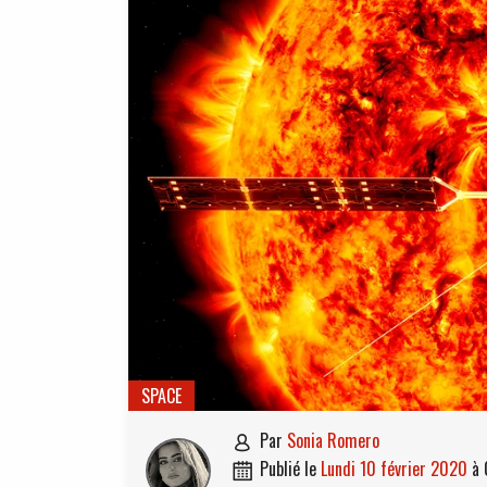
SPACE
par
Sonia Romero

publié le
lundi 10 février 2020
à
