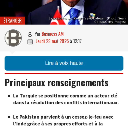
Le président turc Recep Tayyip Erdogan. (Photo : Sean
ÉTRANGER
Gallup/Getty Images)
par
Business AM

jeudi 29 mai 2025
à
12:17

Lire à voix haute
Principaux renseignements
La Turquie se positionne comme un acteur clé
dans la résolution des conflits internationaux.
Le Pakistan parvient à un cessez-le-feu avec
l’Inde grâce à ses propres efforts et à la