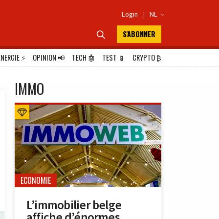
Login
|
NL

S'ABONNER

ÉNERGIE
⚡
OPINION
📢
TECH
🤖
TEST
📱
CRYPTO
₿
IMMO
ECONOMIE
L’immobilier belge
affiche d’énormes