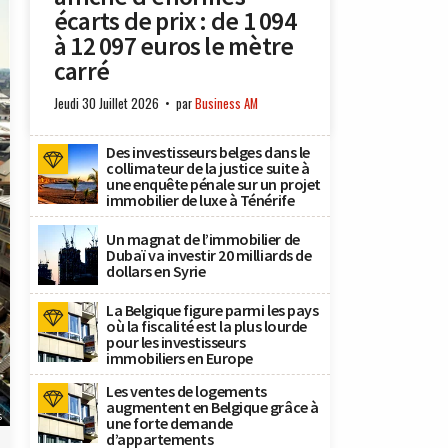
écarts de prix : de 1 094
à 12 097 euros le mètre
carré
Jeudi 30 Juillet 2026
par
Business AM
Des investisseurs belges dans le
collimateur de la justice suite à
une enquête pénale sur un projet
immobilier de luxe à Ténérife
Un magnat de l’immobilier de
Dubaï va investir 20 milliards de
dollars en Syrie
La Belgique figure parmi les pays
où la fiscalité est la plus lourde
pour les investisseurs
immobiliers en Europe
Les ventes de logements
augmentent en Belgique grâce à
s
une forte demande
d’appartements