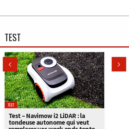
TEST


TEST
Test – Navimow i2 LiDAR : la
tondeuse autonome qui veut
remplacer vos week-ends tonte