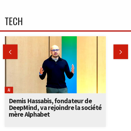
TECH


AI
Demis Hassabis, fondateur de
DeepMind, va rejoindre la société
mère Alphabet