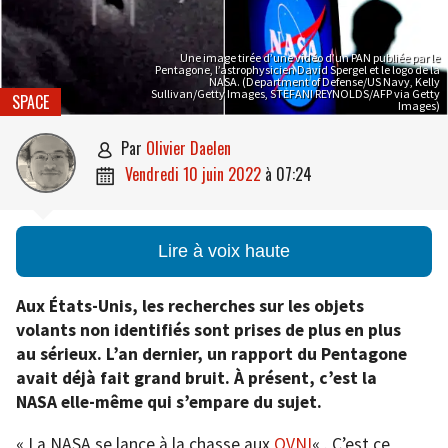
Une image tirée d’une vidéo d’un PAN publiée par le
Pentagone, l’astrophysicien David Spergel et le logo de la
NASA. (Department of Defense/US Navy, Kelly
Sullivan/Getty Images, STEFANI REYNOLDS/AFP via Getty
SPACE
Images)
par
Olivier Daelen

vendredi 10 juin 2022
à
07:24

Lire à voix haute
Aux États-Unis, les recherches sur les objets
volants non identifiés sont prises de plus en plus
au sérieux. L’an dernier, un rapport du Pentagone
avait déjà fait grand bruit. À présent, c’est la
NASA elle-même qui s’empare du sujet.
« La NASA se lance à la chasse aux
OVNI
« . C’est ce