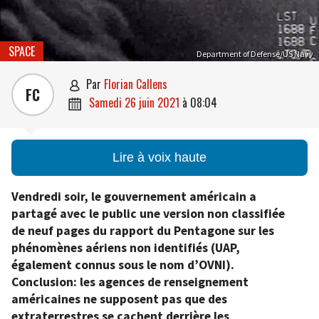
SPACE
Department of Defense/US Navy
par
Florian Callens

FC
samedi 26 juin 2021
à
08:04

Lire à voix haute
Vendredi soir, le gouvernement américain a
partagé avec le public une version non classifiée
de neuf pages du rapport du Pentagone sur les
phénomènes aériens non identifiés (UAP,
également connus sous le nom d’OVNI).
Conclusion: les agences de renseignement
américaines ne supposent pas que des
extraterrestres se cachent derrière les