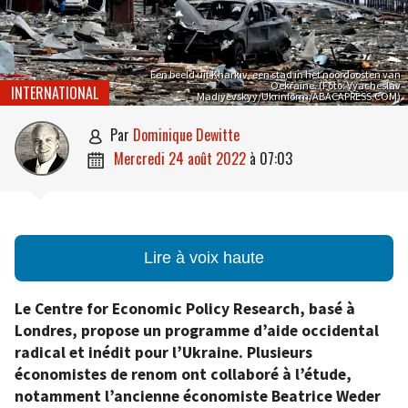
Een beeld uit Kharkiv, een stad in het noordoosten van
Oekraïne. (Foto: Vyacheslav
INTERNATIONAL
Madiyevskyy/Ukrinform/ABACAPRESS.COM)
par
Dominique Dewitte

mercredi 24 août 2022
à
07:03

Lire à voix haute
Le Centre for Economic Policy Research, basé à
Londres, propose un programme d’aide occidental
radical et inédit pour l’Ukraine. Plusieurs
économistes de renom ont collaboré à l’étude,
notamment l’ancienne économiste Beatrice Weder