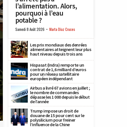
l’alimentation. Alors,
pourquoi à l’eau
potable ?
Samedi 8 Août 2026
Marta Díaz Cruces
Les prix mondiaux des denrées
alimentaires atteignent leur plus
haut niveau depuis trois ans
Hispasat (Indra) remporte un
contrat de 1,6 milliard d’euros
pour un réseau satellitaire
européen indépendant
Airbus a livré 67 avions en juillet ;
le nombre de commandes
dépasse les 1 000 depuis le début
de l’année
Trump impose un droit de
douane de 15 pour cent sur le
n
polysilicium pour freiner
l’influence de la Chine