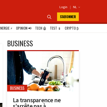
Login
|
NL

S'ABONNER

ÉNERGIE
⚡
OPINION
📢
TECH
🤖
TEST
📱
CRYPTO
₿
BUSINESS
BUSINESS
La transparence ne
s’arrête pas à