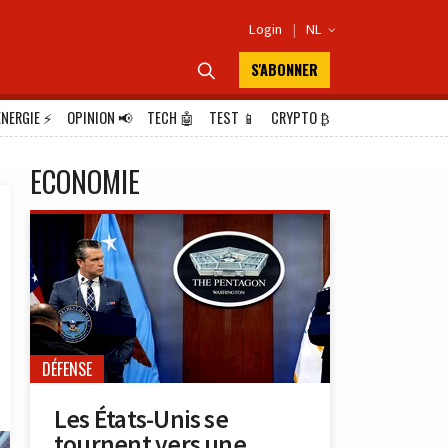
Login
|
NL

S'ABONNER

ÉNERGIE
⚡
OPINION
📢
TECH
🤖
TEST
📱
CRYPTO
₿
ECONOMIE
DÉFENSE
Les États-Unis se
tournent vers une