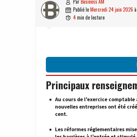
par
Business AM

publié le
mercredi 24 juin 2026

4
min de lecture

Principaux renseigne
Au cours de l’exercice comptable a
nouvelles entreprises ont été cré
cent.
Les réformes réglementaires mise
les barrières à l’entrée et stimul