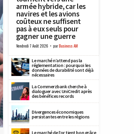
armée hybride, car les
navires et les avions
coûteux ne suffisent
pas à eux seuls pour
gagner une guerre
Vendredi 7 Août 2026
par
Business AM
Le marché n’attend pas la
réglementation : pourquoi les
données de durabilité sont déjà
nécessaires
La Commerzbank cherche à
dialoguer avec UniCredit après
des bénéfices records
Divergences économiques
persistantes entre les régions
h
Le marché de l’or tient bon grâce