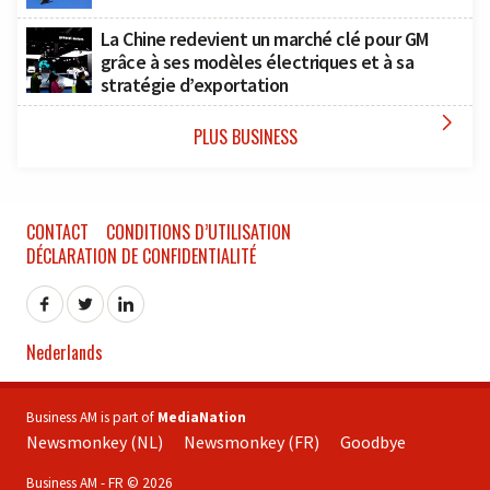
La Chine redevient un marché clé pour GM
grâce à ses modèles électriques et à sa
stratégie d’exportation

PLUS BUSINESS
CONTACT
CONDITIONS D’UTILISATION
DÉCLARATION DE CONFIDENTIALITÉ
Nederlands
Business AM is part of
MediaNation
Newsmonkey (NL)
Newsmonkey (FR)
Goodbye
Business AM - FR © 2026