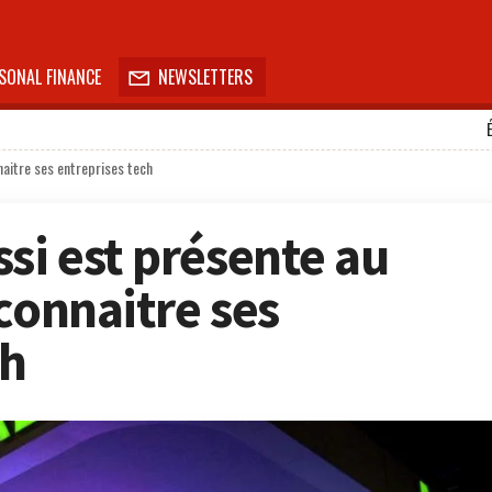
SONAL FINANCE
NEWSLETTERS

naitre ses entreprises tech
si est présente au
connaitre ses
ch