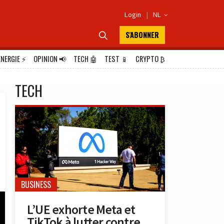
Login
|
NL

S'ABONNER

ÉNERGIE
⚡
OPINION
📢
TECH
🤖
TEST
📱
CRYPTO
₿
TECH
BUSINESS
L’UE exhorte Meta et
TikTok à lutter contre