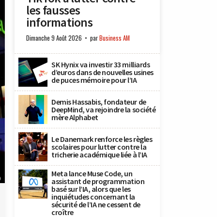
les fausses
informations
Dimanche 9 Août 2026
par
Business AM
SK Hynix va investir 33 milliards
d’euros dans de nouvelles usines
de puces mémoire pour l’IA
Demis Hassabis, fondateur de
DeepMind, va rejoindre la société
mère Alphabet
Le Danemark renforce les règles
scolaires pour lutter contre la
tricherie académique liée à l’IA
Meta lance Muse Code, un
)
assistant de programmation
basé sur l’IA, alors que les
inquiétudes concernant la
sécurité de l’IA ne cessent de
croître