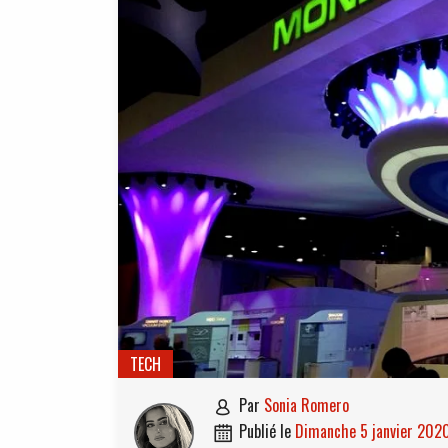
TECH
par
Sonia Romero

publié le
dimanche 5 janvier 202
