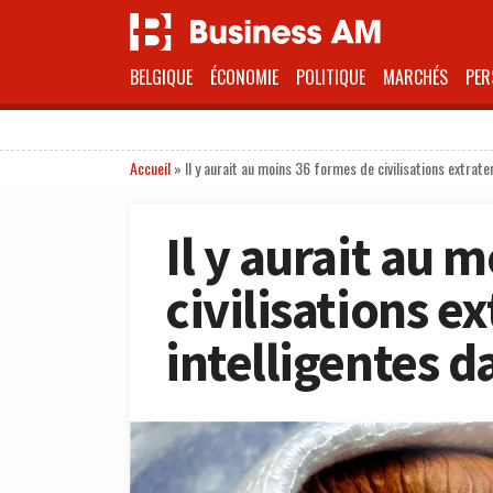
BELGIQUE
ÉCONOMIE
POLITIQUE
MARCHÉS
PER
Accueil
»
Il y aurait au moins 36 formes de civilisations extrate
Il y aurait au 
civilisations e
intelligentes d