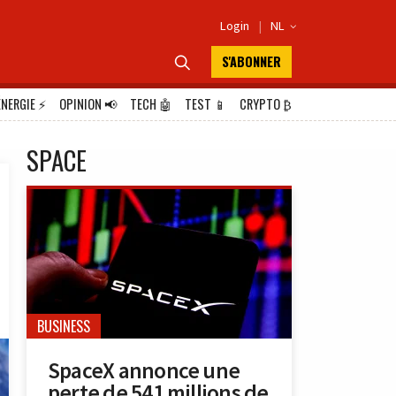
Login
|
NL

S'ABONNER

ÉNERGIE
⚡
OPINION
📢
TECH
🤖
TEST
📱
CRYPTO
₿
SPACE
BUSINESS
SpaceX annonce une
perte de 541 millions de