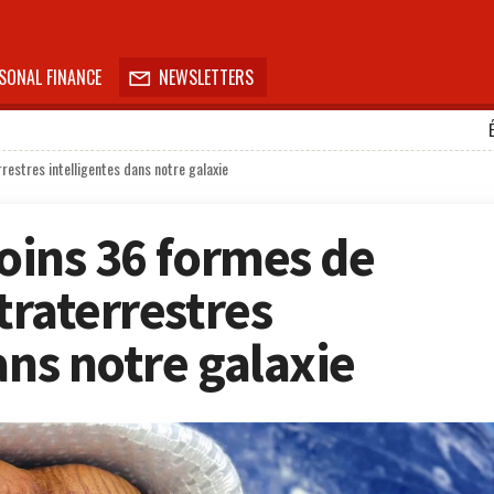
SONAL FINANCE
NEWSLETTERS

rrestres intelligentes dans notre galaxie
moins 36 formes de
xtraterrestres
ans notre galaxie