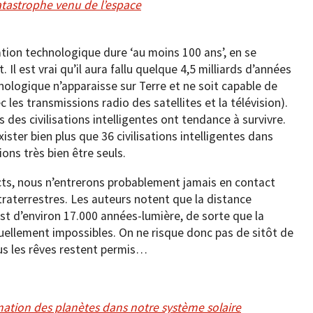
atastrophe venu de l’espace
ation technologique dure ‘au moins 100 ans’, en se
 Il est vrai qu’il aura fallu quelque 4,5 milliards d’années
hnologique n’apparaisse sur Terre et ne soit capable de
es transmissions radio des satellites et la télévision).
es civilisations intelligentes ont tendance à survivre.
exister bien plus que 36 civilisations intelligentes dans
ns très bien être seuls.
acts, nous n’entrerons probablement jamais en contact
xtraterrestres. Les auteurs notent que la distance
est d’environ 17.000 années-lumière, de sorte que la
ellement impossibles. On ne risque donc pas de sitôt de
tous les rêves restent permis…
mation des planètes dans notre système solaire