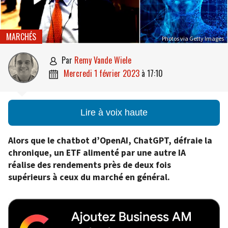
MARCHÉS
Photos via Getty Images
par
Remy Vande Wiele

mercredi 1 février 2023
à
17:10

Lire à voix haute
Alors que le chatbot d’OpenAI, ChatGPT, défraie la
chronique, un ETF alimenté par une autre IA
réalise des rendements près de deux fois
supérieurs à ceux du marché en général.