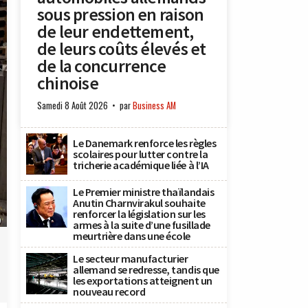
sous pression en raison
de leur endettement,
de leurs coûts élevés et
de la concurrence
chinoise
Samedi 8 Août 2026
par
Business AM
Le Danemark renforce les règles
scolaires pour lutter contre la
tricherie académique liée à l’IA
Le Premier ministre thaïlandais
Anutin Charnvirakul souhaite
renforcer la législation sur les
)
armes à la suite d’une fusillade
meurtrière dans une école
Le secteur manufacturier
allemand se redresse, tandis que
les exportations atteignent un
nouveau record