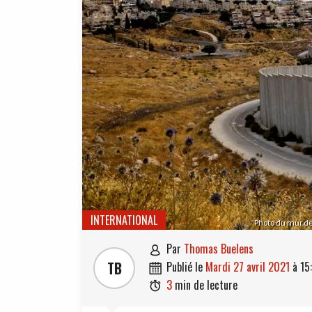
INTERNATIONAL
Photo du mur de 
par
Thomas Buelens

TB
publié le
mardi 27 avril 2021
à
15

3
min de lecture
