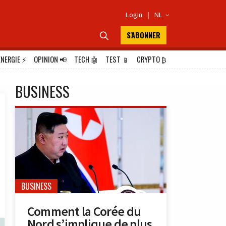
Login
|
NL

S'ABONNER

ÉNERGIE
⚡
OPINION
📢
TECH
🤖
TEST
📱
CRYPTO
₿
BUSINESS
BUSINESS
Comment la Corée du
Nord s’implique de plus