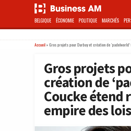
BELGIQUE
ÉCONOMIE
POLITIQUE
MARCHÉS
PER
Accueil
»
Gros projets pour Durbuy et création de ‘padelworld’
Gros projets p
création de ‘p
Coucke étend 
empire des lois