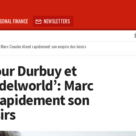
SONAL FINANCE
NEWSLETTERS

: Marc Coucke étend rapidement son empire des loisirs
our Durbuy et
adelworld’: Marc
rapidement son
irs