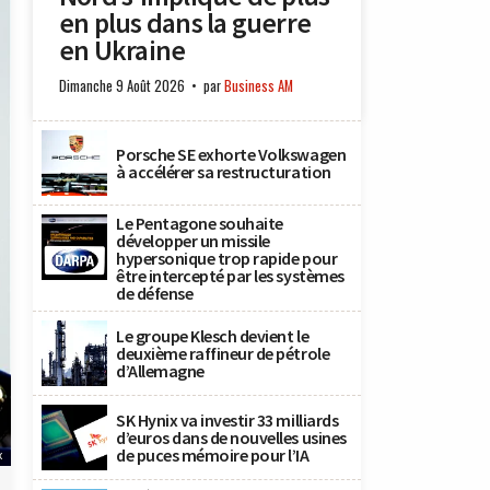
en plus dans la guerre
en Ukraine
Dimanche 9 Août 2026
par
Business AM
Porsche SE exhorte Volkswagen
à accélérer sa restructuration
Le Pentagone souhaite
développer un missile
hypersonique trop rapide pour
être intercepté par les systèmes
de défense
Le groupe Klesch devient le
deuxième raffineur de pétrole
d’Allemagne
SK Hynix va investir 33 milliards
d’euros dans de nouvelles usines
de puces mémoire pour l’IA
x