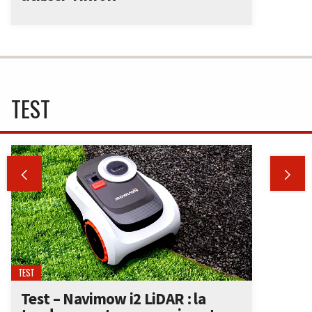
TEST


TEST
Test – Navimow i2 LiDAR : la