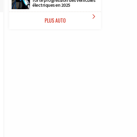
forte progression des véhicules
électriques en 2025

PLUS AUTO