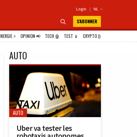
Login
|
NL

S'ABONNER

ÉNERGIE
⚡
OPINION
📢
TECH
🤖
TEST
📱
CRYPTO
₿
AUTO
AUTO
Uber va tester les
robotaxis autonomes