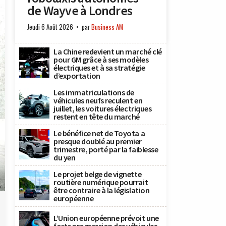
de Wayve à Londres
Jeudi 6 Août 2026
par
Business AM
La Chine redevient un marché clé
pour GM grâce à ses modèles
électriques et à sa stratégie
d’exportation
Les immatriculations de
véhicules neufs reculent en
juillet, les voitures électriques
restent en tête du marché
Le bénéfice net de Toyota a
presque doublé au premier
trimestre, porté par la faiblesse
du yen
Le projet belge de vignette
routière numérique pourrait
y
être contraire à la législation
européenne
L’Union européenne prévoit une