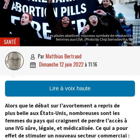
Les pilules abortives, nouveau symbole de résistance des
femmes aux USA. (Photo by Chip Somodevilla/Getty
SANTÉ
Images)
par
Matthias Bertrand

dimanche 12 juin 2022
à
11:16

Lire à voix haute
Alors que le débat sur l’avortement a repris de
plus belle aux États-Unis, nombreuses sont les
femmes du pays qui craignent de perdre l’accès à
une IVG sûre, légale, et médicalisée. Ce qui a pour
effet de stimuler un nouveau secteur commercial :