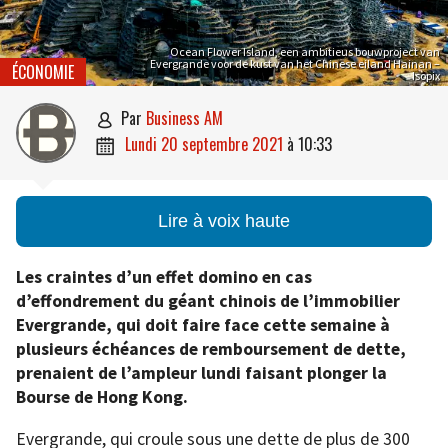
Ocean Flower Island, een ambitieus bouwproject van
Evergrande voor de kust van het Chinese eiland Hainan –
ÉCONOMIE
Isopix
par
Business AM

lundi 20 septembre 2021
à
10:33

Lire à voix haute
Les craintes d’un effet domino en cas
d’effondrement du géant chinois de l’immobilier
Evergrande, qui doit faire face cette semaine à
plusieurs échéances de remboursement de dette,
prenaient de l’ampleur lundi faisant plonger la
Bourse de Hong Kong.
Evergrande, qui croule sous une dette de plus de 300