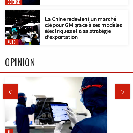
DÉFENSE
La Chine redevient un marché
clé pour GM grâce à ses modèles
électriques et à sa stratégie
d’exportation
AUTO
OPINION


AI