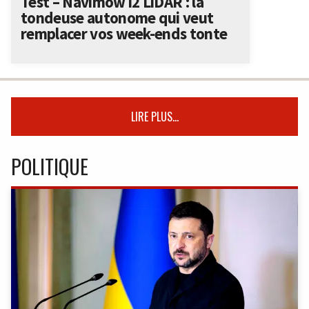
Test – Navimow i2 LiDAR : la
tondeuse autonome qui veut
remplacer vos week-ends tonte
LIRE PLUS...
POLITIQUE