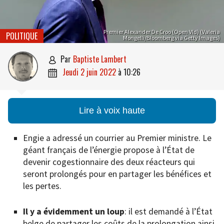
Premier Alexander De Croo (Open Vld) (Valeria
POLITIQUE
Mongelli/Bloomberg via Getty Images)
par
Baptiste Lambert

jeudi 2 juin 2022
à
10:26

Lire à voix haute
Engie a adressé un courrier au Premier ministre. Le
géant français de l’énergie propose à l’État de
devenir cogestionnaire des deux réacteurs qui
seront prolongés pour en partager les bénéfices et
les pertes.
Il y a évidemment un loup
: il est demandé à l’État
belge de partager les coûts de la prolongation ainsi