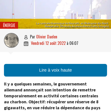
La centrale thermique de Neurath, en Rhénanie-du-Nord-
ÉNERGIE
Westphalie. (Photo by Andreas Rentz/Getty Images)
par
Olivier Daelen

vendredi 12 août 2022
à
06:07

Lire à voix haute
Il y a quelques semaines, le gouvernement
allemand annonçait son intention de remettre
temporairement en activité certaines centrales
au charbon. Objectif: récupérer une réserve de 8
gigawatts, en vue réduire la dépendance du pays