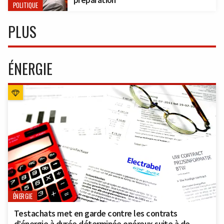
POLITIQUE
PLUS
ÉNERGIE
ÉNERGIE
Testachats met en garde contre les contrats
d’énergie à durée déterminée onéreux suite à de