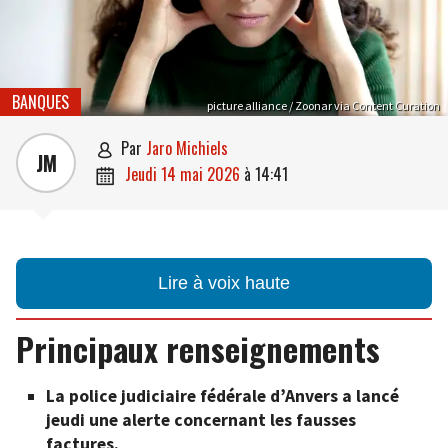
BANQUES
picture alliance / Zoonar via Content Curation
par
Jaro Michiels

JM
jeudi 14 mai 2026
à
14:41

Lire à voix haute
Principaux renseignements
La police judiciaire fédérale d’Anvers a lancé
jeudi une alerte concernant les fausses
factures.