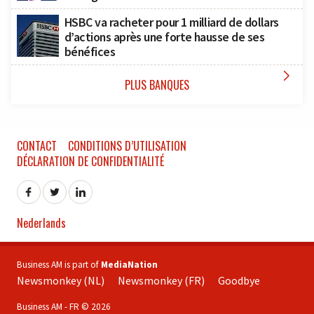
HSBC va racheter pour 1 milliard de dollars
d’actions après une forte hausse de ses
bénéfices

PLUS BANQUES
CONTACT
CONDITIONS D’UTILISATION
DÉCLARATION DE CONFIDENTIALITÉ
Nederlands
Business AM is part of
MediaNation
Newsmonkey (NL)
Newsmonkey (FR)
Goodbye
Business AM - FR © 2026