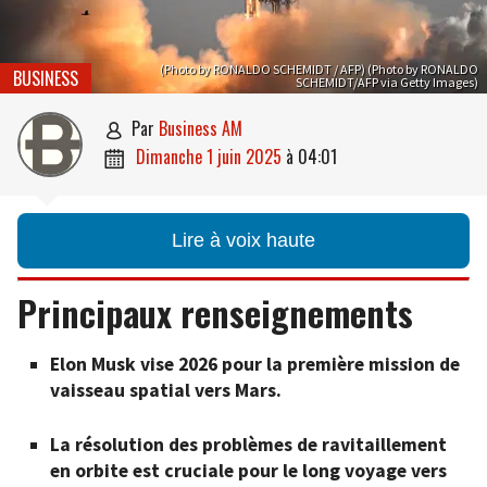
(Photo by RONALDO SCHEMIDT / AFP) (Photo by RONALDO
BUSINESS
SCHEMIDT/AFP via Getty Images)
par
Business AM

dimanche 1 juin 2025
à
04:01

Lire à voix haute
Principaux renseignements
Elon Musk vise 2026 pour la première mission de
vaisseau spatial vers Mars.
La résolution des problèmes de ravitaillement
en orbite est cruciale pour le long voyage vers