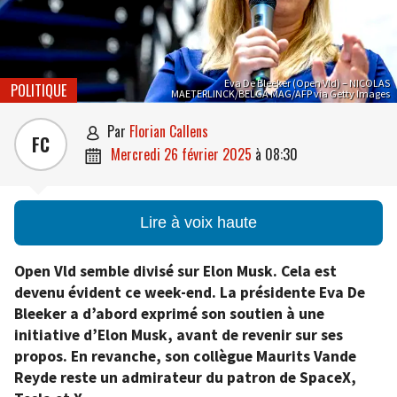
Eva De Bleeker (Open Vld) – NICOLAS
POLITIQUE
MAETERLINCK/BELGA MAG/AFP via Getty Images
par
Florian Callens

FC
mercredi 26 février 2025
à
08:30

Lire à voix haute
Open Vld semble divisé sur Elon Musk. Cela est
devenu évident ce week-end. La présidente Eva De
Bleeker a d’abord exprimé son soutien à une
initiative d’Elon Musk, avant de revenir sur ses
propos. En revanche, son collègue Maurits Vande
Reyde reste un admirateur du patron de SpaceX,