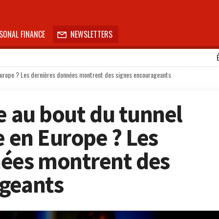
SONAL FINANCE
NEWSLETTERS

en Europe ? Les dernières données montrent des signes encourageants
e au bout du tunnel
e en Europe ? Les
nées montrent des
ageants