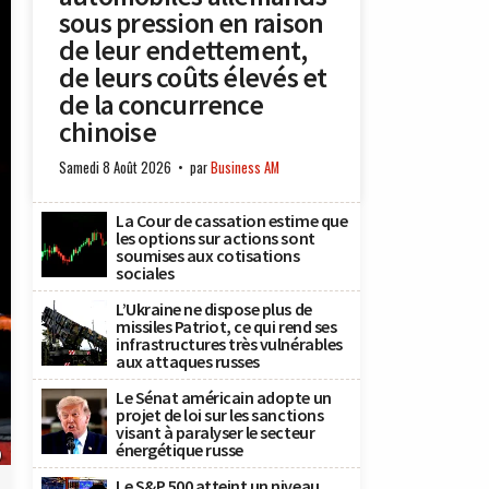
sous pression en raison
de leur endettement,
de leurs coûts élevés et
de la concurrence
chinoise
Samedi 8 Août 2026
par
Business AM
La Cour de cassation estime que
les options sur actions sont
soumises aux cotisations
sociales
L’Ukraine ne dispose plus de
missiles Patriot, ce qui rend ses
infrastructures très vulnérables
aux attaques russes
Le Sénat américain adopte un
projet de loi sur les sanctions
visant à paralyser le secteur
énergétique russe
)
Le S&P 500 atteint un niveau