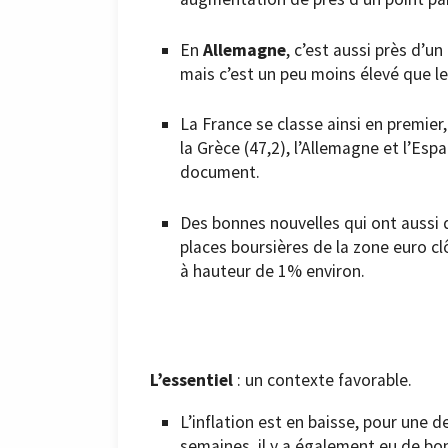
En
Allemagne
, c’est aussi près d’u
mais c’est un peu moins élevé que le
La France se classe ainsi en premier, d
la Grèce (47,2), l’Allemagne et l’Es
document.
Des bonnes nouvelles qui ont aussi d
places boursières de la zone euro cl
à hauteur de 1% environ.
crédit
:
Business
AM
L’essentiel
: un contexte favorable.
L’inflation est en baisse, pour une 
semaines, il y a également eu de bon