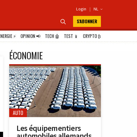
Login
|
NL

S'ABONNER

ÉNERGIE
⚡
OPINION
📢
TECH
🤖
TEST
📱
CRYPTO
₿
ÉCONOMIE
AUTO
Les équipementiers
automobiles allemands