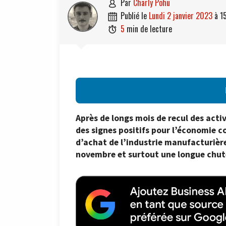
par
Charly Pohu

publié le
lundi 2 janvier 2023
à
1

5
min de lecture

Après de longs mois de recul des acti
des signes positifs pour l’économie 
d’achat de l’industrie manufacturiè
novembre et surtout une longue chut