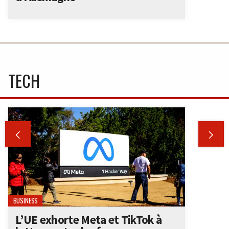
TECH


BUSINESS
L’UE exhorte Meta et TikTok à