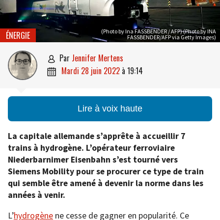
(Photo by Ina FASSBENDER / AFP) (Photo by INA
ÉNERGIE
FASSBENDER/AFP via Getty Images)
par
Jennifer Mertens

mardi 28 juin 2022
à
19:14

Lire à voix haute
La capitale allemande s’apprête à accueillir 7
trains à hydrogène. L’opérateur ferroviaire
Niederbarnimer Eisenbahn s’est tourné vers
Siemens Mobility pour se procurer ce type de train
qui semble être amené à devenir la norme dans les
années à venir.
L’
hydrogène
ne cesse de gagner en popularité. Ce