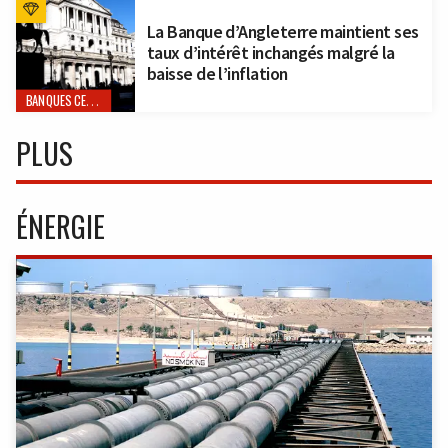
La Banque d’Angleterre maintient ses
taux d’intérêt inchangés malgré la
baisse de l’inflation
BANQUES CENTRALES
PLUS
ÉNERGIE