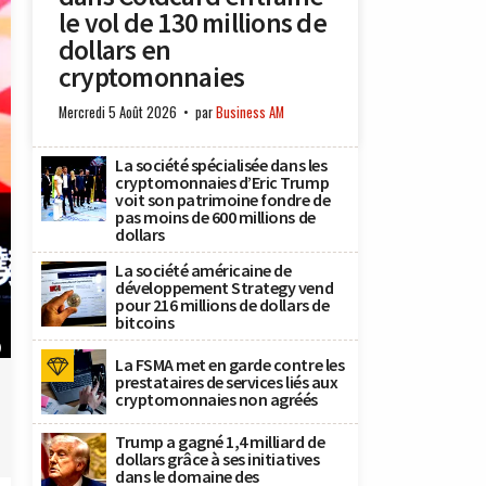
le vol de 130 millions de
dollars en
cryptomonnaies
Mercredi 5 Août 2026
par
Business AM
La société spécialisée dans les
cryptomonnaies d’Eric Trump
voit son patrimoine fondre de
pas moins de 600 millions de
dollars
La société américaine de
développement Strategy vend
pour 216 millions de dollars de
bitcoins
)
La FSMA met en garde contre les
prestataires de services liés aux
cryptomonnaies non agréés
Trump a gagné 1,4 milliard de
dollars grâce à ses initiatives
dans le domaine des