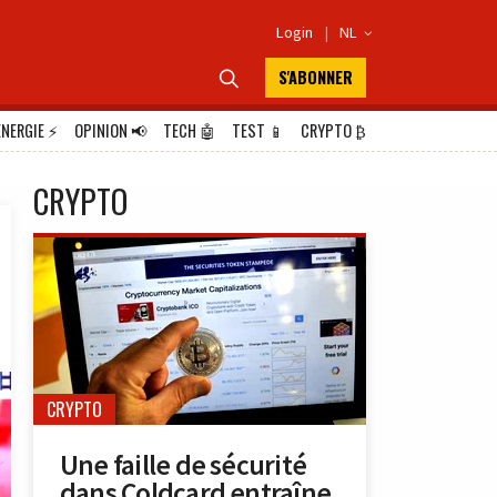
Login
|
NL

S'ABONNER

ÉNERGIE
⚡
OPINION
📢
TECH
🤖
TEST
📱
CRYPTO
₿
CRYPTO
CRYPTO
Une faille de sécurité
dans Coldcard entraîne