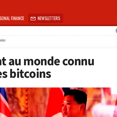
SONAL FINANCE
NEWSLETTERS

coins
État au monde connu
s bitcoins