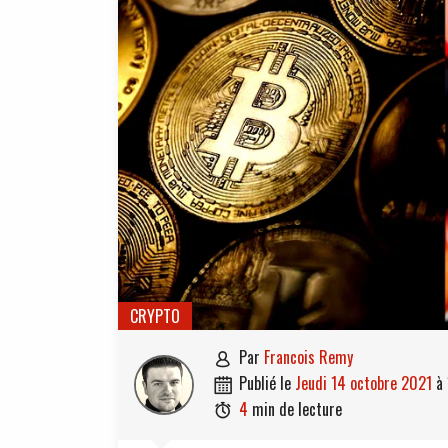
CRYPTO
par
Francois Remy

publié le
jeudi 14 octobre 2021
à

4
min de lecture
