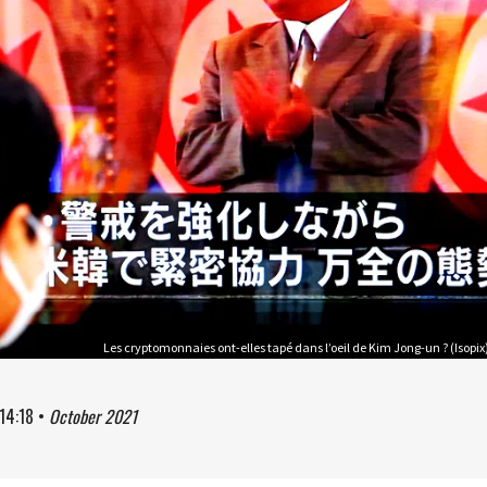
Les cryptomonnaies ont-elles tapé dans l’oeil de Kim Jong-un ? (Isopix
14:18
•
October 2021