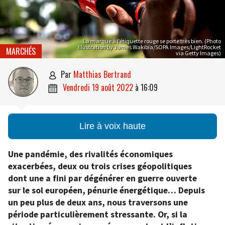
La marque à l’étiquette rouge se porte très bien. (Photo
Illustration by James Wakibia/SOPA Images/LightRocket
MARCHÉS
via Getty Images)
par
Matthias Bertrand

vendredi 19 août 2022
à
16:09

Lire à voix haute
Une pandémie, des rivalités économiques
exacerbées, deux ou trois crises géopolitiques
dont une a fini par dégénérer en guerre ouverte
sur le sol européen, pénurie énergétique… Depuis
un peu plus de deux ans, nous traversons une
période particulièrement stressante. Or, si la