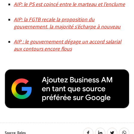
AIP: le PS est coincé entre le marteau et l’enclume
AIP: la FGTB recale la proposition du
gouvernement, la majorité s’écharpe à nouveau
AIP : le gouvernement dégage un accord salarial
aux contours encore flous
Source: Belga