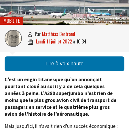
L’A380 décolle à nouveau. — (Photo by
MOBILITÉ
Urbanandsport/NurPhoto via Getty Images)
par
Matthias Bertrand

lundi 11 juillet 2022
à
10:34

Lire à voix haute
C’est un engin titanesque qu’on annonçait
pourtant cloué au sol il y a de cela quelques
années à peine. L’A380 superjumbo n’est rien de
moins que le plus gros avion civil de transport de
passagers en service et le quatrième plus gros
avion de l’histoire de l’aéronautique.
Mais jusqu’ici, il n’avait rien d’un succès économique :