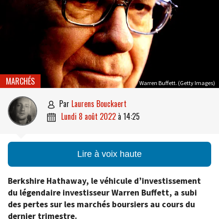
MARCHÉS
Warren Buffett. (Getty Images)
par
Laurens Bouckaert

lundi 8 août 2022
à
14:25

Lire à voix haute
Berkshire Hathaway, le véhicule d’investissement
du légendaire investisseur Warren Buffett, a subi
des pertes sur les marchés boursiers au cours du
dernier trimestre.