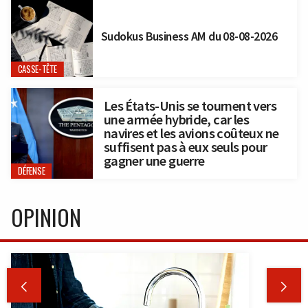
Sudokus Business AM du 08-08-2026
CASSE-TÊTE
Les États-Unis se tournent vers
une armée hybride, car les
navires et les avions coûteux ne
suffisent pas à eux seuls pour
gagner une guerre
DÉFENSE
OPINION

