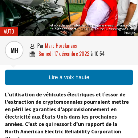
Het opladen van elektrische wagens weegt zwaar op het
elektriciteitsnet. – CFOTO/Future Publishing via Getty
AUTO
Images
par
Marc Horckmans

MH
samedi 17 décembre 2022
à
10:54

Lire à voix haute
L’utilisation de véhicules électriques et l’essor de
l’extraction de cryptomonnaies pourraient mettre
en péril les garanties d’approvisionnement en
électricité aux États-Unis dans les prochaines
années. C’est ce qui ressort d’un rapport de la
North American Electric Reliability Corporation