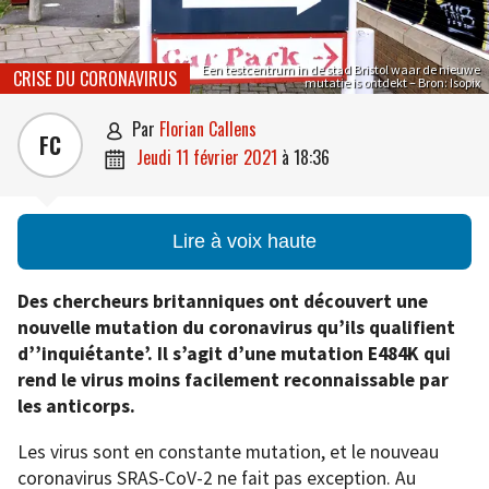
Een testcentrum in de stad Bristol waar de nieuwe
CRISE DU CORONAVIRUS
mutatie is ontdekt – Bron: Isopix
par
Florian Callens

FC
jeudi 11 février 2021
à
18:36

Lire à voix haute
Des chercheurs britanniques ont découvert une
nouvelle mutation du coronavirus qu’ils qualifient
d’’inquiétante’. Il s’agit d’une mutation E484K qui
rend le virus moins facilement reconnaissable par
les anticorps.
Les virus sont en constante mutation, et le nouveau
coronavirus SRAS-CoV-2 ne fait pas exception. Au