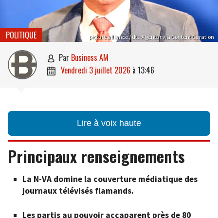
POLITIQUE
picture alliance / dts-Agentur via Content Curation
par
Business AM

vendredi 3 juillet 2026
à
13:46

Lire à voix haute
Principaux renseignements
La N-VA domine la couverture médiatique des
journaux télévisés flamands.
Les partis au pouvoir accaparent près de 80