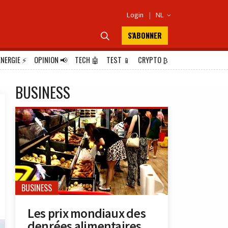
Login
|
NL

S'ABONNER

ÉNERGIE
⚡
OPINION
📢
TECH
🤖
TEST
📱
CRYPTO
₿
BUSINESS
BUSINESS
Les prix mondiaux des
denrées alimentaires