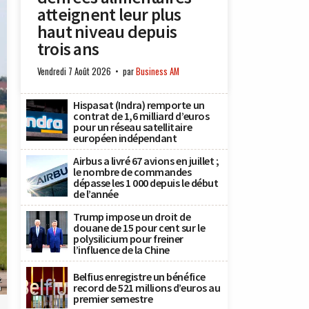
atteignent leur plus
haut niveau depuis
trois ans
Vendredi 7 Août 2026
par
Business AM
Hispasat (Indra) remporte un
contrat de 1,6 milliard d’euros
pour un réseau satellitaire
européen indépendant
Airbus a livré 67 avions en juillet ;
le nombre de commandes
dépasse les 1 000 depuis le début
de l’année
Trump impose un droit de
douane de 15 pour cent sur le
polysilicium pour freiner
l’influence de la Chine
Belfius enregistre un bénéfice
t
record de 521 millions d’euros au
n
premier semestre