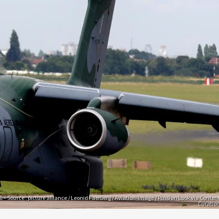
– Source : picture alliance / Leonid Faerberg / Aviation-Image / Russian Look via Conten
Curatio