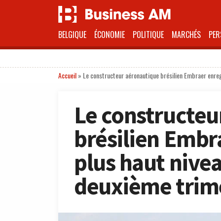
BELGIQUE
ÉCONOMIE
POLITIQUE
MARCHÉS
PER
Accueil
»
Le constructeur aéronautique brésilien Embraer enreg
Le constructeu
brésilien Embr
plus haut nivea
deuxième trime