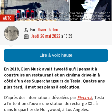
Un Superchargeur de Tesla en Californie et le patron de
Tesla, Elon Musk. (Mario Tama/Getty Images, Dimitrios
AUTO
Kambouris/Getty Images for The Met Museum/Vogue)
par
Olivier Daelen

jeudi 26 mai 2022
à
18:39

Lire à voix haute
En 2018, Elon Musk avait tweeté qu’il pensait à
construire un restaurant et un cinéma drive-in à
côté d’un des Superchargeurs de Tesla. Quatre ans
plus tard, il met ses plans à exécution.
D’après des informations dévoilées par
Electrek
, Tesla
a l’intention d’ouvrir une station de recharge XXL à
dans le quartier de Hollywood, à Los Angeles.