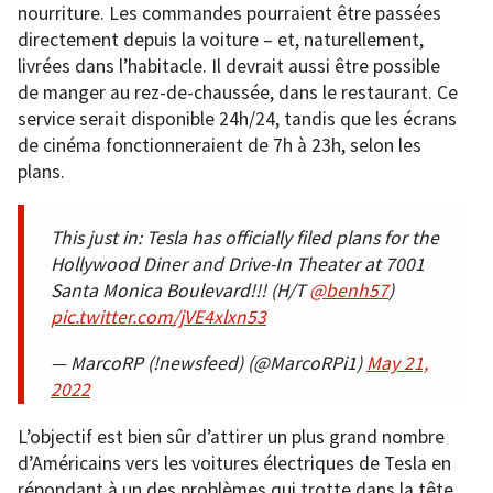
nourriture. Les commandes pourraient être passées
directement depuis la voiture – et, naturellement,
livrées dans l’habitacle. Il devrait aussi être possible
de manger au rez-de-chaussée, dans le restaurant. Ce
service serait disponible 24h/24, tandis que les écrans
de cinéma fonctionneraient de 7h à 23h, selon les
plans.
This just in: Tesla has officially filed plans for the
Hollywood Diner and Drive-In Theater at 7001
Santa Monica Boulevard!!! (H/T
@benh57
)
pic.twitter.com/jVE4xlxn53
— MarcoRP (!newsfeed) (@MarcoRPi1)
May 21,
2022
L’objectif est bien sûr d’attirer un plus grand nombre
d’Américains vers les voitures électriques de Tesla en
répondant à un des problèmes qui trotte dans la tête