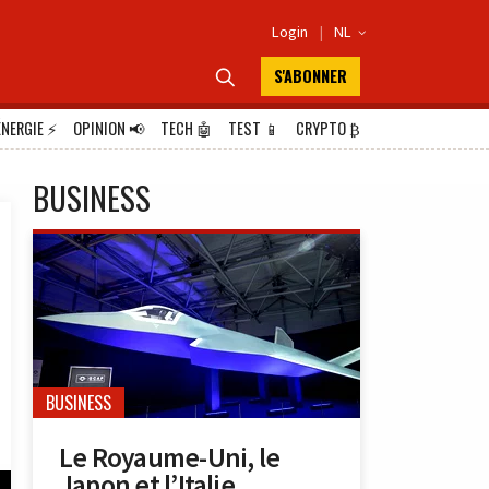
Login
|
NL

S'ABONNER

ÉNERGIE
⚡
OPINION
📢
TECH
🤖
TEST
📱
CRYPTO
₿
BUSINESS
BUSINESS
Le Royaume-Uni, le
Japon et l’Italie