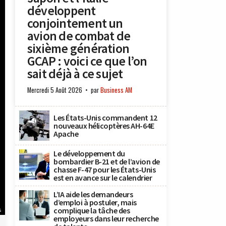
développent
conjointement un
avion de combat de
sixième génération
GCAP : voici ce que l’on
sait déjà à ce sujet
Mercredi 5 Août 2026
par
Business AM
Les États-Unis commandent 12
nouveaux hélicoptères AH-64E
Apache
Le développement du
bombardier B-21 et de l’avion de
chasse F-47 pour les États-Unis
est en avance sur le calendrier
L’IA aide les demandeurs
d’emploi à postuler, mais
complique la tâche des
s
employeurs dans leur recherche