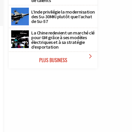
de talents
L’Inde privilégie la modernisation
des Su-30MKI plutôt que l’achat
de Su-57
La Chine redevient un marché clé
pour GM grâce à ses modèles
électriques et à sa stratégie
d’exportation

PLUS BUSINESS