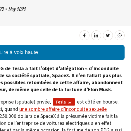
22
•
May 2022
Lire à voix haute
 de Tesla a fait l’objet d’allégation « d’inconduite
de sa société spatiale, SpaceX. Il n’en fallait pas plus
des possibles retombées de cette affaire, abandonnent
leur, de même que celle de la fortune d’Elon Musk.
prise (spatiale) privée,
est côté en bourse.
Tesla
si, quand
une sombre affaire d’inconduite sexuelle
250.000 dollars de SpaceX à la présumée victime fait la
ction de l’entreprise de voitures électriques a en effet
ier et par la même occasion, la fortune de son PDG aussi,