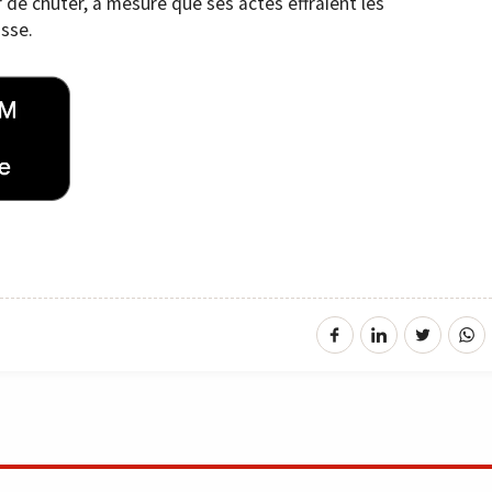
de chuter, à mesure que ses actes effraient les
isse.