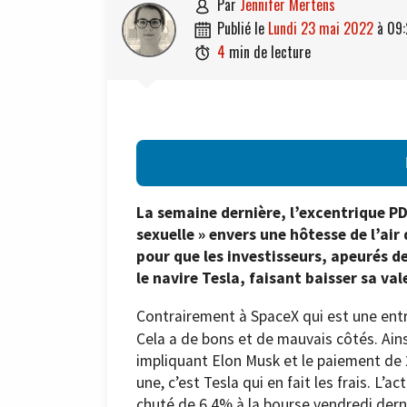
par
Jennifer Mertens

publié le
lundi 23 mai 2022
à
09:

4
min de lecture

La semaine dernière, l’excentrique PDG
sexuelle » envers une hôtesse de l’air 
pour que les investisseurs, apeurés 
le navire Tesla, faisant baisser sa va
Contrairement à SpaceX qui est une entre
Cela a de bons et de mauvais côtés. Ain
impliquant Elon Musk et le paiement de 
une, c’est Tesla qui en fait les frais. L’a
chuté de 6,4% à la bourse vendredi dern