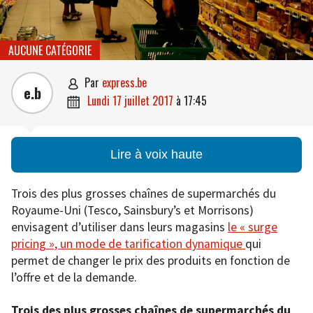
AUCUNE CATÉGORIE
par
express.be

e.b
lundi 17 juillet 2017
à
17:45

Lire à voix haute
Trois des plus grosses chaînes de supermarchés du
Royaume-Uni (Tesco, Sainsbury’s et Morrisons)
envisagent d’utiliser dans leurs magasins
le « surge
pricing », un mode de tarification dynamique
qui
permet de changer le prix des produits en fonction de
l’offre et de la demande.
Trois des plus grosses chaînes de supermarchés du