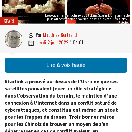
Le gouvernement chinois voit dans Starlink une arme de
plus au service des Américains et de leurs alliés. Getty –
SPACE
Fotojet.
par
Matthias Bertrand

jeudi 2 juin 2022
à
04:01

Lire à voix haute
Starlink a prouvé au-dessus de l’Ukraine que ses
satellites pouvaient jouer un rôle stratégique
dans l’observation du terrain, le maintien d’une
connexion à l’Internet dans un conflit saturé de
cyberattaques, et constituaient même un atout
pour les frappes de drones. Trois bonnes raison
pour les Chinois de trouver un moyen de s’en
débarrasser en cas de conflit majeur, en