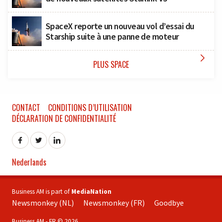
SpaceX reporte un nouveau vol d’essai du
Starship suite à une panne de moteur

PLUS SPACE
CONTACT
CONDITIONS D’UTILISATION
DÉCLARATION DE CONFIDENTIALITÉ
Nederlands
Business AM is part of
MediaNation
Newsmonkey (NL)
Newsmonkey (FR)
Goodbye
Business AM - FR © 2026