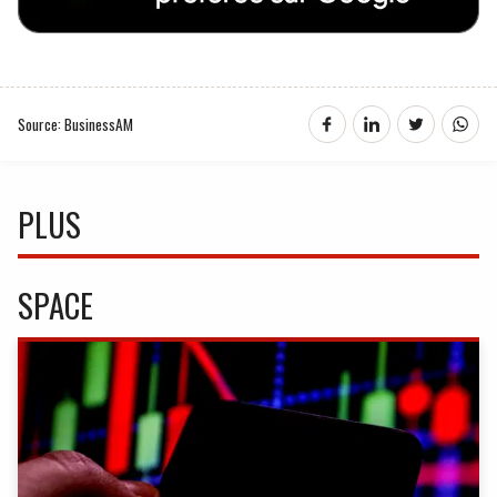
Source: BusinessAM
PLUS
SPACE