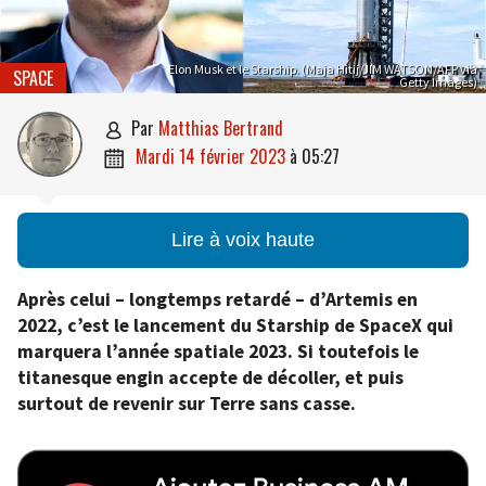
Elon Musk et le Starship. (Maja Hitij/JIM WATSON/AFP via
SPACE
Getty Images)
par
Matthias Bertrand

mardi 14 février 2023
à
05:27

Lire à voix haute
Après celui – longtemps retardé – d’Artemis en
2022, c’est le lancement du Starship de SpaceX qui
marquera l’année spatiale 2023. Si toutefois le
titanesque engin accepte de décoller, et puis
surtout de revenir sur Terre sans casse.